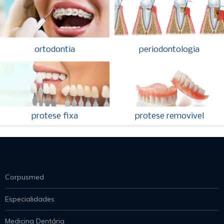
ortodontia
periodontologia
protese fixa
protese removivel
Corpusmed
Especialidades
Medicina Dentária