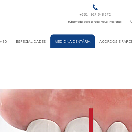
+351 | 927 648 372
(Chamada para a rede móvel nacional)
MED
ESPECIALIDADES
MEDICINA DENTÁRIA
ACORDOS E PARC