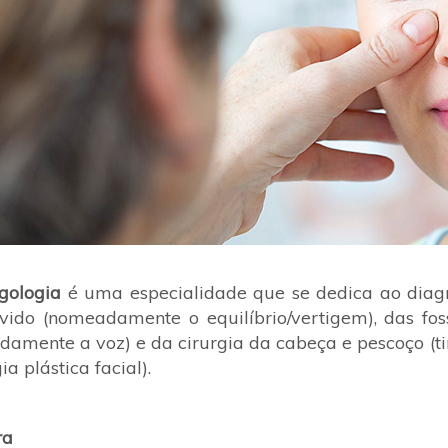
ngologia
é uma especialidade que se dedica ao diagnó
ido (nomeadamente o equilíbrio/vertigem), das foss
amente a voz) e da cirurgia da cabeça e pescoço (tir
ia plástica facial).
ra