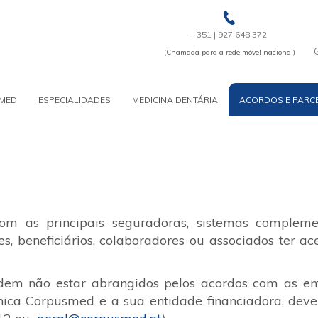
+351 | 927 648 372
(Chamada para a rede móvel nacional)
MED
ESPECIALIDADES
MEDICINA DENTÁRIA
ACORDOS E PARC
om as principais seguradoras, sistemas complem
s, beneficiários, colaboradores ou associados ter ac
em não estar abrangidos pelos acordos com as enti
nica Corpusmed e a sua entidade financiadora, dever