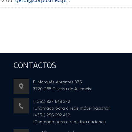
412 ou
geral@corpusmed.pt
).
CONTACTOS
R. Marquês Abrantes 375
3720-255 Oliveira de Azeméis
(+351) 927 648 372
(Chamada para a rede móvel nacional)
(+351) 256 092 412
(Chamada para a rede fixa nacional)