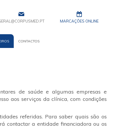
GERAL@CORPUSMED.PT
MARCAÇÔES ONLINE
EIROS
CONTACTOS
entares de saúde e algumas empresas e
esso aos serviços da clínica, com condições
dades referidas. Para saber quais são os
á contactar a entidade financiadora ou os