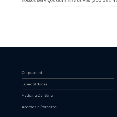
nossos serviços administrativos (256 092 
Corpusmed
Especialidades
Medicina Dentária
Acordos e Parceiros